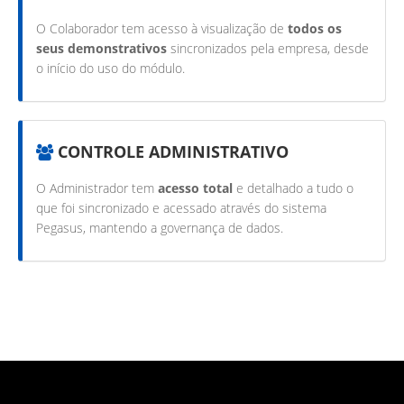
O Colaborador tem acesso à visualização de
todos os
seus demonstrativos
sincronizados pela empresa, desde
o início do uso do módulo.
CONTROLE ADMINISTRATIVO
O Administrador tem
acesso total
e detalhado a tudo o
que foi sincronizado e acessado através do sistema
Pegasus, mantendo a governança de dados.