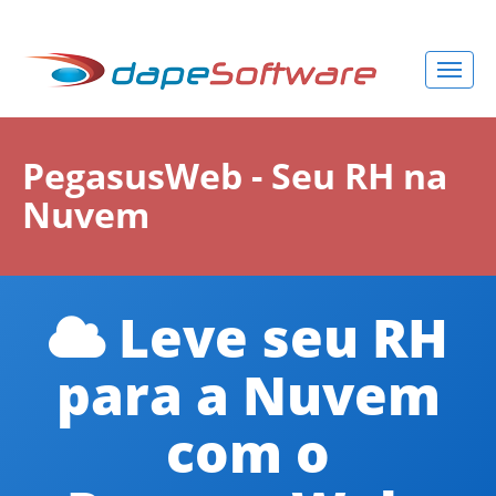
PegasusWeb - Seu RH na
Nuvem
Leve seu RH
para a Nuvem
com o