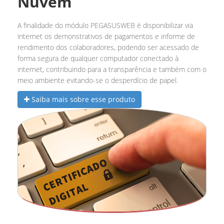
Nuvem
A finalidade do módulo PEGASUSWEB é disponibilizar via
internet os demonstrativos de pagamentos e informe de
rendimento dos colaboradores, podendo ser acessado de
forma segura de qualquer computador conectado à
internet, contribuindo para a transparência e também com o
meio ambiente evitando-se o desperdício de papel.
Saiba mais sobre esse produto