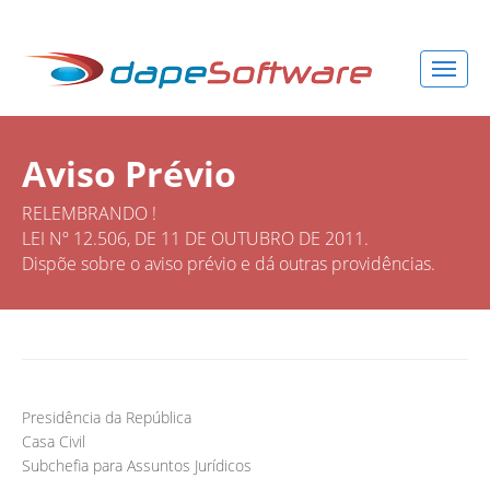
Aviso Prévio
RELEMBRANDO !
LEI Nº 12.506, DE 11 DE OUTUBRO DE 2011.
Dispõe sobre o aviso prévio e dá outras providências.
Presidência da República
Casa Civil
Subchefia para Assuntos Jurídicos